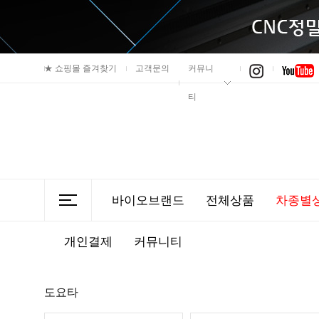
★
쇼핑몰 즐겨찾기
고객문의
커뮤니
티
바이오브랜드
전체상품
차종별
개인결제
커뮤니티
도요타