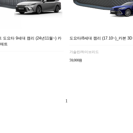
도요타 9세대 캠리 (24년11월~) 카
도요타/8세대 캠리 (17.10~)_카본 3
크매트
가솔린/하이브리드
59,000원
1