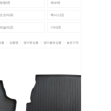
쌍용(4)
쉐보레
도요타(4)
렉서스(1)
테슬라(2)
기타(3)
상품
상품명
많이본상품
많이팔린상품
높은가격
낮은가격