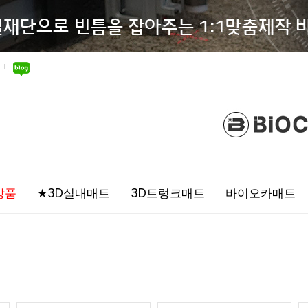
상품
★3D실내매트
3D트렁크매트
바이오카매트