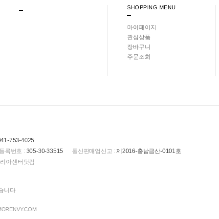
SHOPPING MENU
마이페이지
관심상품
장바구니
주문조회
041-753-4025
등록번호 :
305-30-33515
통신판매업신고 :
제2016-충남금산-0101호
(주)코리아센터닷컴
있습니다
 MORENVY.COM