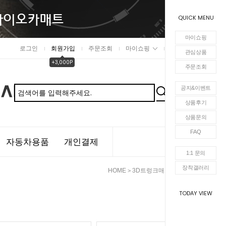
QUICK MENU
마이쇼핑
로그인
회원가입
주문조회
마이쇼핑
장바구니
관심상품
+3,000P
주문조회
공지&이벤트
상품후기
상품문의
FAQ
자동차용품
개인결제
1:1 문의
장착갤러리
HOME
3D트렁크매트
도요타
>
>
TODAY VIEW