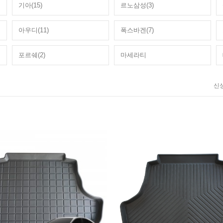
기아(15)
르노삼성(3)
아우디(11)
폭스바겐(7)
포르쉐(2)
마세라티
신