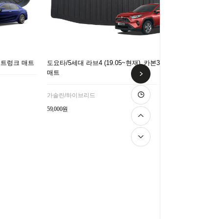
D 트렁크 매트
도요타/5세대 라브4 (19.05~현재)_카본3D트렁크
매트
가솔린/하이브리드
59,000원