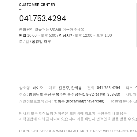
CUSTOMER CENTER
041.753.4294
통화량이 많을때는 Q&A를 이용해주세요
평일
10:00 ~ 오후 5:00 /
점심시간
오후 12:00 ~ 오후 1:00
토 / 일 /
공휴일 휴무
상호명 :
바이오
대표 :
진은주, 한희봉
전화 :
041-753-4294
팩스 :
주소 :
충청남도 금산군 복수면 복수공단길 8-72 (용진리 358-33)
사업자
개인정보보호책임자 :
한희봉 (biocarmat@naver.com)
Hosting by 
당사의 모든 제작물의 저작권은 모렌비에 있으며, 무단복제나 도용은
저작권법에 의해 금지되어 있습니다.이를 위반시 법적인 처벌을 받을 수 
COPYRIGHT BY BIOCARMAT.COM. ALL RIGHTS RESERVED. DESIGNED BY