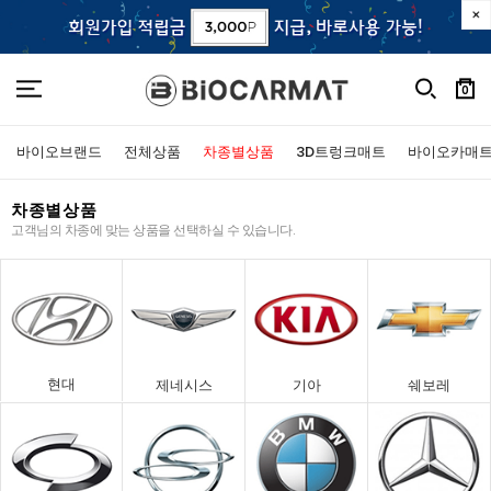
0
바이오브랜드
전체상품
차종별상품
3D트렁크매트
바이오카매
차종별상품
고객님의 차종에 맞는 상품을 선택하실 수 있습니다.
현대
제네시스
기아
쉐보레