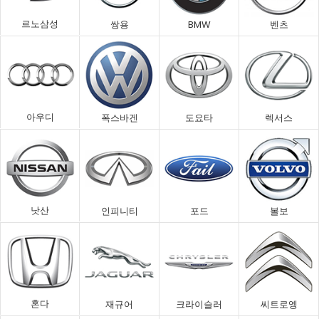
르노삼성
쌍용
BMW
벤츠
아우디
폭스바겐
도요타
렉서스
낫산
인피니티
포드
볼보
혼다
재규어
크라이슬러
씨트로엥