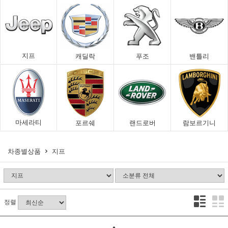
지프
캐딜락
푸조
밴틀리
마세라티
포르쉐
랜드로버
람보르기니
차종별상품
지프
정렬