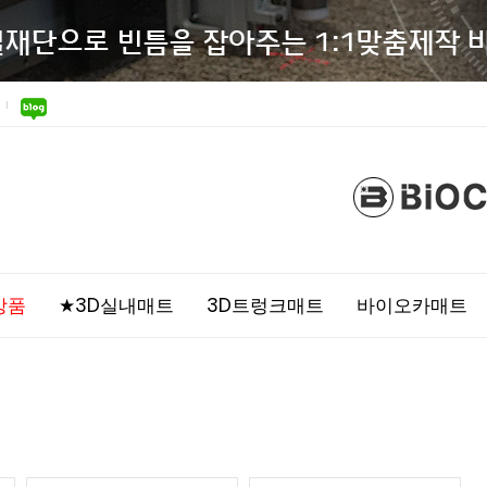
상품
★3D실내매트
3D트렁크매트
바이오카매트