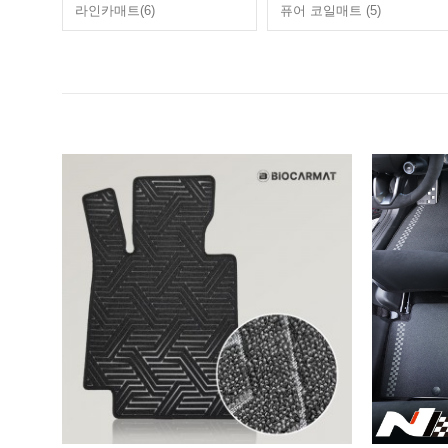
라인카매트(6)
퓨어 코일매트 (5)