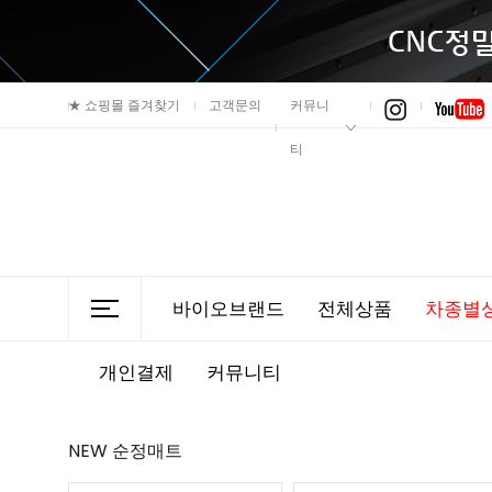
★
쇼핑몰 즐겨찾기
고객문의
커뮤니
티
바이오브랜드
전체상품
차종별
개인결제
커뮤니티
NEW 순정매트