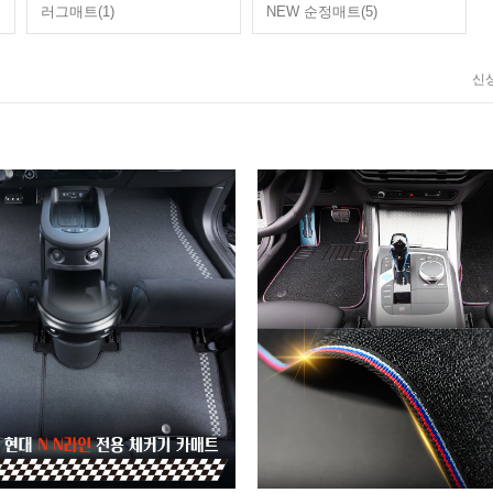
러그매트(1)
NEW 순정매트(5)
신