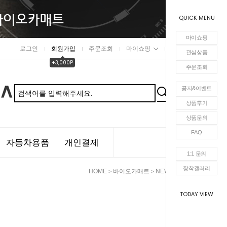
QUICK MENU
마이쇼핑
로그인
회원가입
주문조회
마이쇼핑
장바구니
관심상품
+3,000P
주문조회
공지&이벤트
상품후기
상품문의
FAQ
자동차용품
개인결제
1:1 문의
장착갤러리
HOME
바이오카매트
NEW 순정매트
>
>
TODAY VIEW