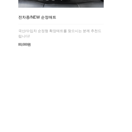
전차종/NEW 순정매트
국산/수입차 순정형 확장매트를 찾으시는 분께 추천드
립니다!
80,000원