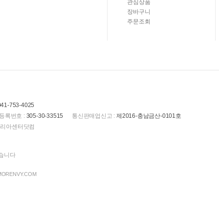
관심상품
장바구니
주문조회
041-753-4025
등록번호 :
305-30-33515
통신판매업신고 :
제2016-충남금산-0101호
(주)코리아센터닷컴
있습니다
 MORENVY.COM