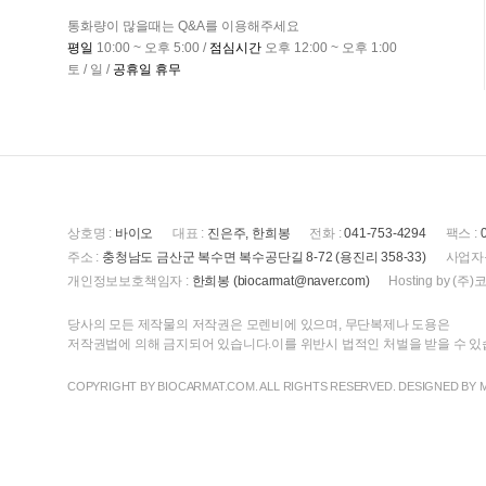
통화량이 많을때는 Q&A를 이용해주세요
평일
10:00 ~ 오후 5:00 /
점심시간
오후 12:00 ~ 오후 1:00
토 / 일 /
공휴일 휴무
상호명 :
바이오
대표 :
진은주, 한희봉
전화 :
041-753-4294
팩스 :
주소 :
충청남도 금산군 복수면 복수공단길 8-72 (용진리 358-33)
사업자
개인정보보호책임자 :
한희봉 (biocarmat@naver.com)
Hosting by 
당사의 모든 제작물의 저작권은 모렌비에 있으며, 무단복제나 도용은
저작권법에 의해 금지되어 있습니다.이를 위반시 법적인 처벌을 받을 수 
COPYRIGHT BY BIOCARMAT.COM. ALL RIGHTS RESERVED. DESIGNED BY