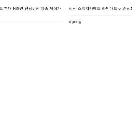
트 현대 N라인 전용 / 전 차종 제작가
삼선 스티치카매트 라인매트 or 순정
80,000원