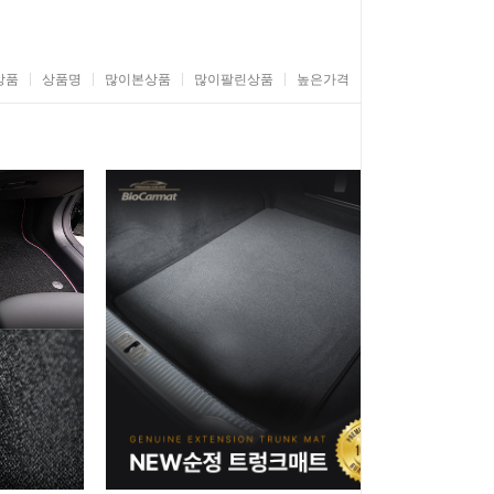
상품
상품명
많이본상품
많이팔린상품
높은가격
낮은가격