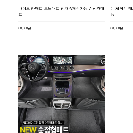
바이오 카매트 모노매트 전차종제작가능 순정카매
뉴 체커기 매
트
능
80,000원
80,000원