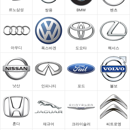
르노삼성
쌍용
BMW
벤츠
아우디
폭스바겐
도요타
렉서스
낫산
인피니티
포드
볼보
혼다
재규어
크라이슬러
씨트로엥