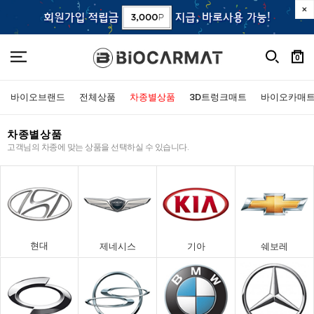
0
바이오브랜드
전체상품
차종별상품
3D트렁크매트
바이오카매
차종별상품
고객님의 차종에 맞는 상품을 선택하실 수 있습니다.
현대
제네시스
기아
쉐보레