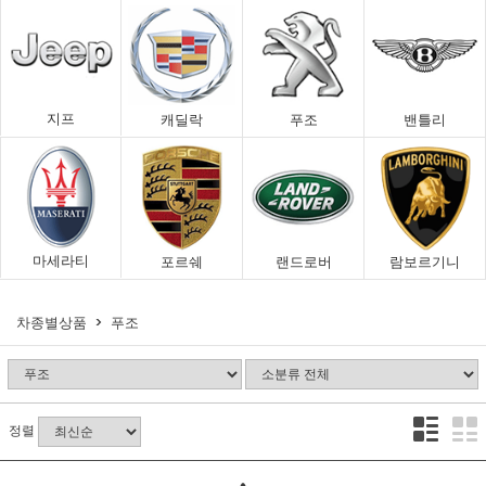
지프
캐딜락
푸조
밴틀리
마세라티
포르쉐
랜드로버
람보르기니
차종별상품
푸조
정렬