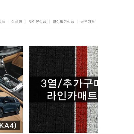
상품
상품명
많이본상품
많이팔린상품
높은가격
낮은가격