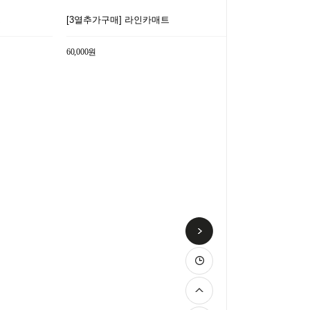
트
[3열추가구매] 라인카매트
60,000원