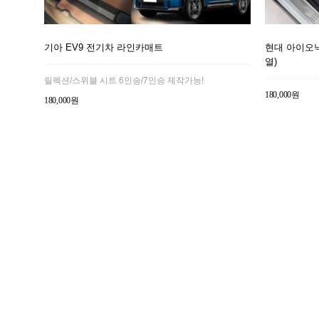
기아 EV9 전기차 라인카매트
현대 아이오닉
열)
릴렉션/스위블 시트 6인승/7인승 제작가능!
180,000원
180,000원