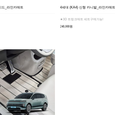
이드_라인카매트
4세대 (KA4) 신형 카니발_라인카매
★3D 트렁크매트 세트구매가능!
240,000원