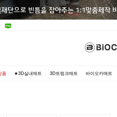
상품
★3D실내매트
3D트렁크매트
바이오카매트