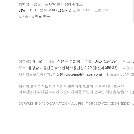
통화량이 많을때는 Q&A를 이용해주세요
평일
10:00 ~ 오후 5:00 /
점심시간
오후 12:00 ~ 오후 1:00
토 / 일 /
공휴일 휴무
상호명 :
바이오
대표 :
진은주, 한희봉
전화 :
041-753-4294
팩스 :
주소 :
충청남도 금산군 복수면 복수공단길 8-72 (용진리 358-33)
사업자
개인정보보호책임자 :
한희봉 (biocarmat@naver.com)
Hosting by 
당사의 모든 제작물의 저작권은 모렌비에 있으며, 무단복제나 도용은
저작권법에 의해 금지되어 있습니다.이를 위반시 법적인 처벌을 받을 수 
COPYRIGHT BY BIOCARMAT.COM. ALL RIGHTS RESERVED. DESIGNED BY