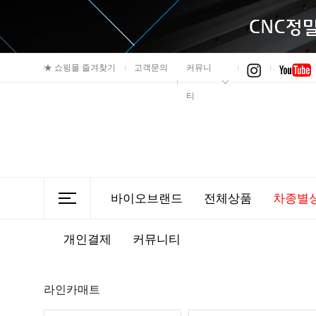
★
쇼핑몰 즐겨찾기
고객문의
커뮤니
티
바이오브랜드
전체상품
차종별
개인결제
커뮤니티
라인카매트