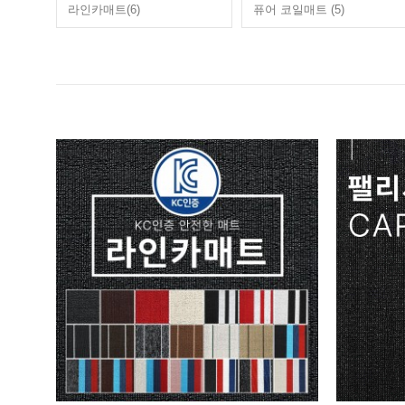
라인카매트(6)
퓨어 코일매트 (5)