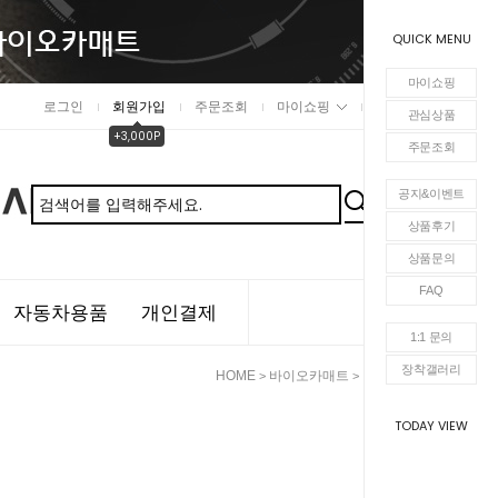
QUICK MENU
마이쇼핑
로그인
회원가입
주문조회
마이쇼핑
장바구니
관심상품
+3,000P
주문조회
공지&이벤트
상품후기
상품문의
FAQ
자동차용품
개인결제
1:1 문의
장착갤러리
HOME
바이오카매트
라인카매트
>
>
TODAY VIEW