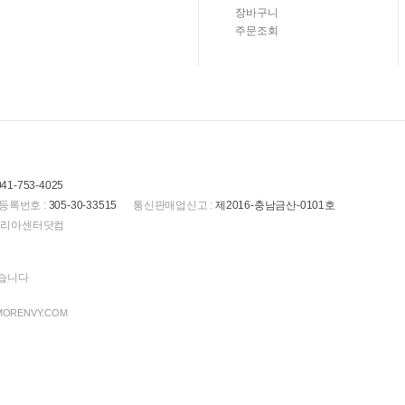
장바구니
주문조회
041-753-4025
등록번호 :
305-30-33515
통신판매업신고 :
제2016-충남금산-0101호
(주)코리아센터닷컴
있습니다
 MORENVY.COM