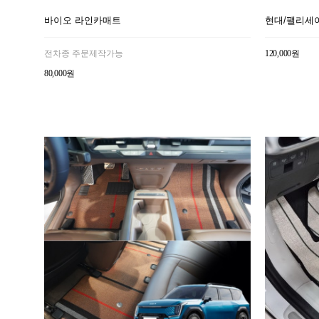
바이오 라인카매트
현대/팰리세
전차종 주문제작가능
120,000원
80,000원