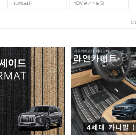
러그매트(1)
NEW 순정매트(5)
신