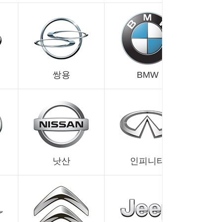
쌍용
BMW
낫산
인피니티