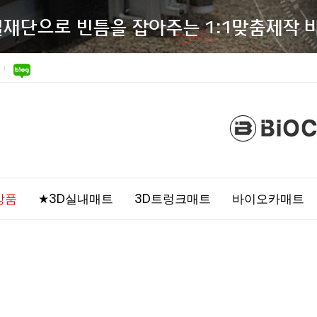
상품
★3D실내매트
3D트렁크매트
바이오카매트