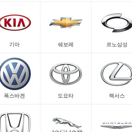
기아
쉐보레
르노삼성
폭스바겐
도요타
렉서스