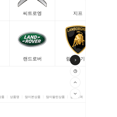
씨트로엥
지프
랜드로버
람보르기니
상품
상품명
많이본상품
많이팔린상품
높은가격
낮은가격