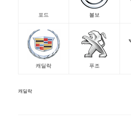
포드
볼보
캐딜락
푸조
캐딜락