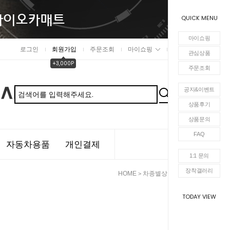
QUICK MENU
마이쇼핑
로그인
회원가입
주문조회
마이쇼핑
장바구니
관심상품
+3,000P
주문조회
공지&이벤트
상품후기
상품문의
FAQ
자동차용품
개인결제
1:1 문의
장착갤러리
HOME
차종별상품
캐딜락
>
>
TODAY VIEW