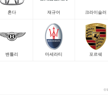
혼다
재규어
크라이슬러
밴틀리
마세라티
포르쉐
신