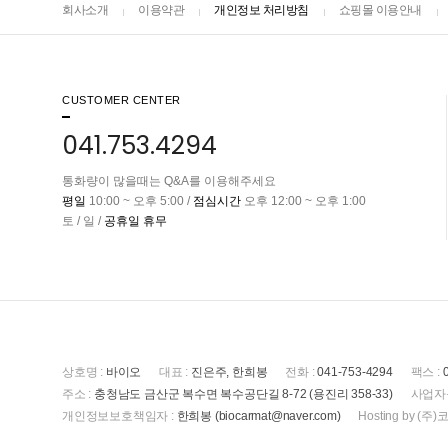
회사소개
이용약관
개인정보 처리방침
쇼핑몰 이용안내
CUSTOMER CENTER
041.753.4294
통화량이 많을때는 Q&A를 이용해주세요
평일
10:00 ~ 오후 5:00 /
점심시간
오후 12:00 ~ 오후 1:00
토 / 일 /
공휴일 휴무
상호명 :
바이오
대표 :
진은주, 한희봉
전화 :
041-753-4294
팩스 :
주소 :
충청남도 금산군 복수면 복수공단길 8-72 (용진리 358-33)
사업자
개인정보보호책임자 :
한희봉 (biocarmat@naver.com)
Hosting by 